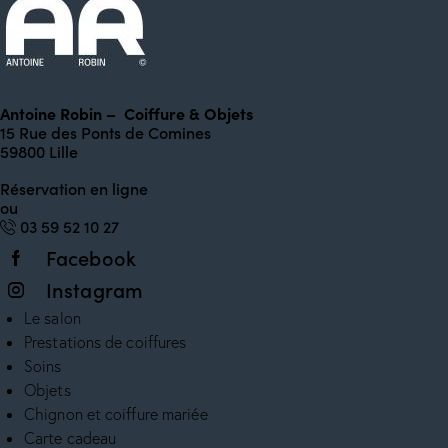
Antoine Robin – Coiffure & Objets
15 Rue des Ponts de Comines
59800 Lille
Réservation en ligne
ou
0
3 59 52 10 27
Facebook
Instagram
Le salon
Prestations de coiffures
Soins
Objets
Chignon et coiffure mariée
Carte cadeau