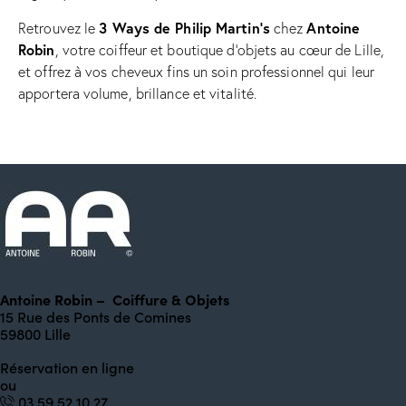
3 Ways de Philip Martin’s
Antoine
Retrouvez le
chez
Robin
, votre coiffeur et boutique d’objets au cœur de Lille,
et offrez à vos cheveux fins un soin professionnel qui leur
apportera volume, brillance et vitalité.
Antoine Robin – Coiffure & Objets
15 Rue des Ponts de Comines
59800 Lille
Réservation en ligne
ou
0
3 59 52 10 27