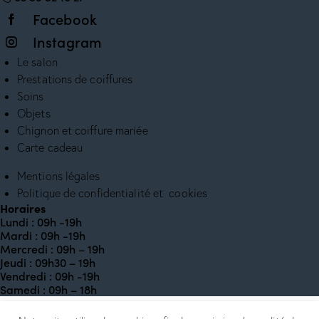
Facebook
Instagram
Le salon
Prestations de coiffures
Soins
Objets
Chignon et coiffure mariée
Carte cadeau
Mentions légales
Politique de confidentialité et cookies
Horaires
Lundi : 09h -19h
Mardi : 09h -19h
Mercredi : 09h – 19h
Jeudi : 09h30 – 19h
Vendredi : 09h -19h
Samedi : 09h – 18h